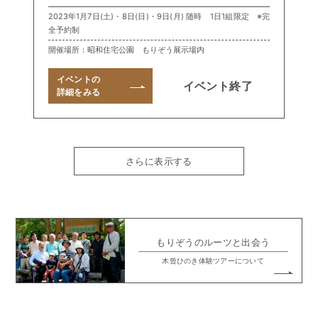
2023年1月7日(土)・8日(日)・9日(月) 随時 1日1組限定 ※完
全予約制
開催場所：昭和住宅公園 もりぞう展示場内
イベントの
イベント終了
詳細をみる
さらに表示する
もりぞうのルーツと出会う
木曾ひのき体験ツアーについて