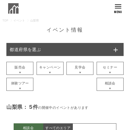
TOP
イベント
山梨県
もりぞうの想い
イベント情報
モデルハウス
都道府県を選ぶ
商品紹介
外観デザイン
住まいの実例集
販売会
キャンペーン
見学会
セミナー
施工事例
住まいへのこだわり
体験ツアー
相談会
お客様の暮らし
素材へのこだわり
アフターサポート
長寿命へのこだわり
メンテナンス・保証
健康へのこだわり
山梨県： 5件
会社紹介
採用情報
の開催中のイベントがあります
リフォームラインナップ
デザインへのこだわり
リフォームの流れ
家づくりの流れ
よくあるご質問
相談会
すべてのエリア