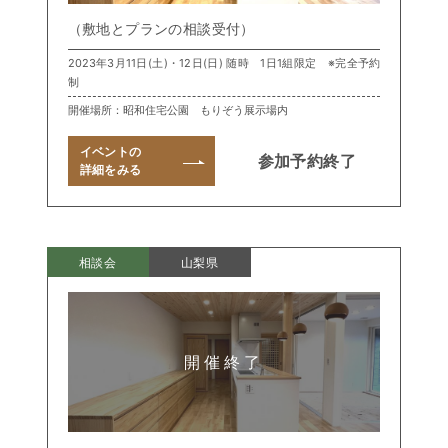
（敷地とプランの相談受付）
2023年3月11日(土)・12日(日) 随時 1日1組限定 ※完全予約
制
開催場所：昭和住宅公園 もりぞう展示場内
イベントの
参加予約終了
詳細をみる
相談会
山梨県