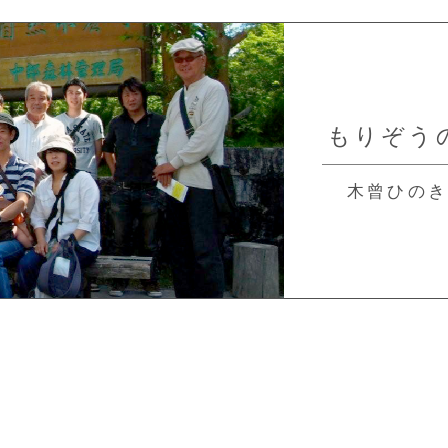
もりぞう
木曾ひの