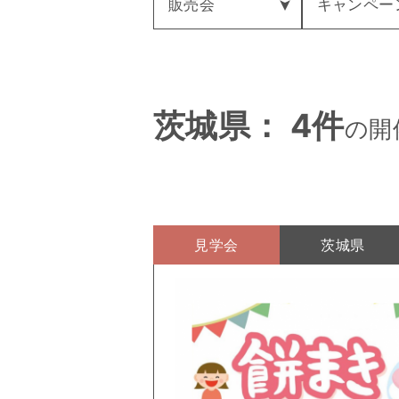
販売会
キャンペー
茨城県： 4件
の開
見学会
茨城県