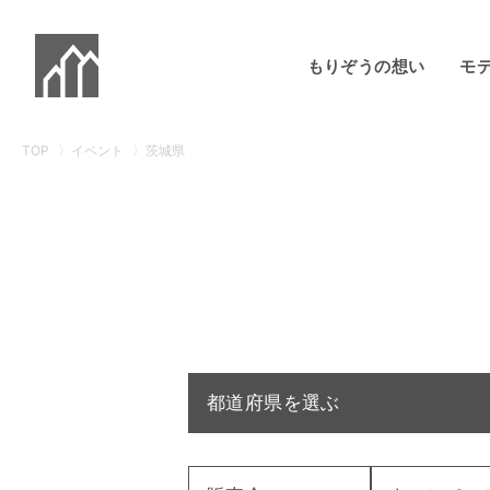
もりぞうの想い
モ
TOP
イベント
茨城県
都道府県を選ぶ