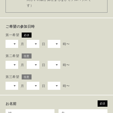
す）
ご希望の参加日時
第一希望
必須
月
日
時〜
第二希望
任意
月
日
時〜
第三希望
任意
月
日
時〜
お名前
必須