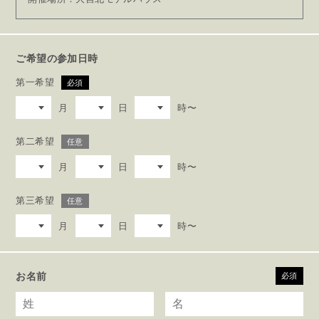
ご希望の参加日時
第一希望
必須
月
日
時〜
第二希望
任意
月
日
時〜
第三希望
任意
月
日
時〜
お名前
必須