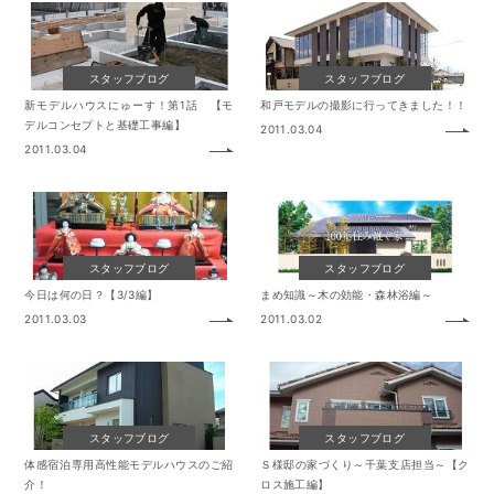
ニュース&ブログ
スタッフブログ
スタッフブログ
新モデルハウスにゅーす！第1話 【モ
和戸モデルの撮影に行ってきました！！
イベント情報
デルコンセプトと基礎工事編】
2011.03.04
2011.03.04
資料請求
スタッフブログ
スタッフブログ
今日は何の日？【3/3編】
まめ知識～木の効能・森林浴編～
2011.03.03
2011.03.02
スタッフブログ
スタッフブログ
体感宿泊専用高性能モデルハウスのご紹
Ｓ様邸の家づくり～千葉支店担当～【ク
介！
ロス施工編】