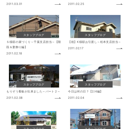
2011.03.01
2011.02.25
スタッフブログ
スタッフブログ
Ｓ様邸の家づくり～千葉支店担当～【階
【祝】K様邸お引渡し～松本支店担当～
段＆妻飾り編】
2011.02.17
2011.02.18
スタッフブログ
スタッフブログ
もりぞう看板が出来ました～パート２～
今日は何の日？【2/4編】
2011.02.08
2011.02.04
スタッフブログ
スタッフブログ