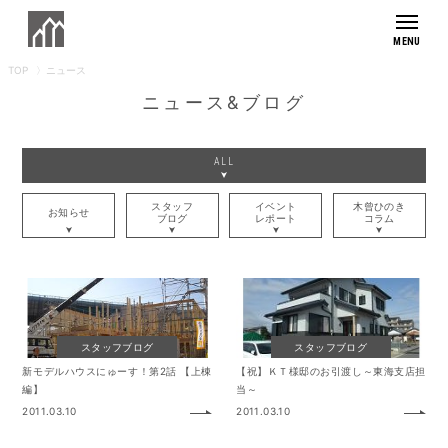
TOP
ニュース
もりぞうの想い
ニュース&ブログ
モデルハウス
ALL
商品紹介
スタッフ
イベント
木曾ひのき
お知らせ
外観デザイン
住まいの実例集
ブログ
レポート
コラム
施工事例
住まいへのこだわり
お客様の暮らし
素材へのこだわり
アフターサポート
長寿命へのこだわり
メンテナンス・保証
スタッフブログ
スタッフブログ
健康へのこだわり
会社紹介
採用情報
新モデルハウスにゅーす！第2話 【上棟
リフォームラインナップ
【祝】ＫＴ様邸のお引渡し～東海支店担
デザインへのこだわり
編】
当～
リフォームの流れ
2011.03.10
2011.03.10
家づくりの流れ
よくあるご質問