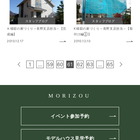
スタッフブログ
スタッフブログ
Ｋ様邸の家づくり～長野支店担当～【完
K様邸の家づくり～長野支店担当～【取
成編】
付け編②】
2010.12.17
2010.12.10
1
…
59
60
61
62
63
…
65
MORIZOU
イベント参加予約
モデルハウス見学予約