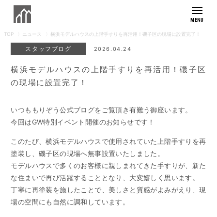
TOP
ニュース
横浜モデルハウスの上階手すりを再活用！磯子区の現場に設置完了！
もりぞうの想い
スタッフブログ
2026.04.24
モデルハウス
横浜モデルハウスの上階手すりを再活用！磯子区
の現場に設置完了！
商品紹介
外観デザイン
住まいの実例集
いつももりぞう公式ブログをご覧頂き有難う御座います。
今回はGW特別イベント開催のお知らせです！
施工事例
住まいへのこだわり
お客様の暮らし
このたび、横浜モデルハウスで使用されていた上階手すりを再
素材へのこだわり
アフターサポート
塗装し、磯子区の現場へ無事設置いたしました。
長寿命へのこだわり
モデルハウスで多くのお客様に親しまれてきた手すりが、新た
メンテナンス・保証
健康へのこだわり
な住まいで再び活躍することとなり、大変嬉しく思います。
会社紹介
採用情報
リフォームラインナップ
デザインへのこだわり
丁寧に再塗装を施したことで、美しさと質感がよみがえり、現
リフォームの流れ
家づくりの流れ
場の空間にも自然に調和しています。
よくあるご質問