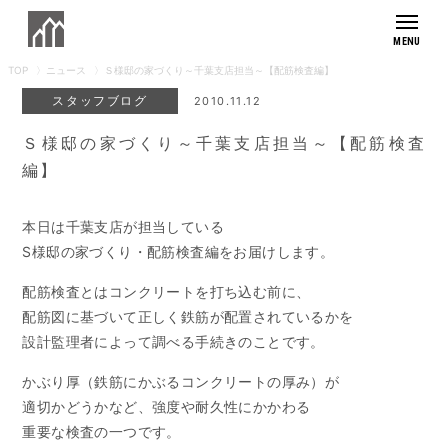
TOP
ニュース
Ｓ様邸の家づくり～千葉支店担当～【配筋検査編】
もりぞうの想い
スタッフブログ
2010.11.12
モデルハウス
Ｓ様邸の家づくり～千葉支店担当～【配筋検査
編】
商品紹介
外観デザイン
住まいの実例集
本日は千葉支店が担当している
S様邸の家づくり・配筋検査編をお届けします。
施工事例
住まいへのこだわり
お客様の暮らし
配筋検査とはコンクリートを打ち込む前に、
素材へのこだわり
アフターサポート
配筋図に基づいて正しく鉄筋が配置されているかを
長寿命へのこだわり
設計監理者によって調べる手続きのことです。
メンテナンス・保証
健康へのこだわり
会社紹介
採用情報
リフォームラインナップ
かぶり厚（鉄筋にかぶるコンクリートの厚み）が
デザインへのこだわり
リフォームの流れ
適切かどうかなど、強度や耐久性にかかわる
家づくりの流れ
よくあるご質問
重要な検査の一つです。