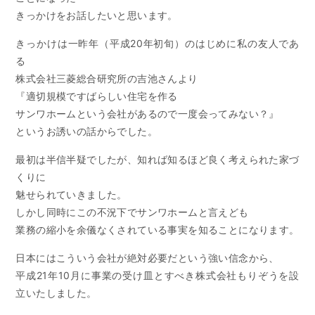
きっかけをお話したいと思います。
ニュース&ブログ
きっかけは一昨年（平成20年初旬）のはじめに私の友人であ
る
イベント情報
株式会社三菱総合研究所の吉池さんより
『適切規模ですばらしい住宅を作る
サンワホームという会社があるので一度会ってみない？』
資料請求
というお誘いの話からでした。
最初は半信半疑でしたが、知れば知るほど良く考えられた家づ
くりに
魅せられていきました。
しかし同時にこの不況下でサンワホームと言えども
業務の縮小を余儀なくされている事実を知ることになります。
日本にはこういう会社が絶対必要だという強い信念から、
平成21年10月に事業の受け皿とすべき株式会社もりぞうを設
立いたしました。