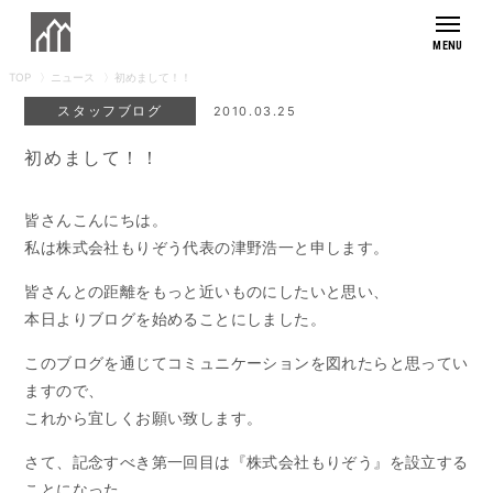
TOP
ニュース
初めまして！！
もりぞうの想い
スタッフブログ
2010.03.25
モデルハウス
初めまして！！
商品紹介
皆さんこんにちは。
外観デザイン
住まいの実例集
私は株式会社もりぞう代表の津野浩一と申します。
施工事例
住まいへのこだわり
皆さんとの距離をもっと近いものにしたいと思い、
お客様の暮らし
本日よりブログを始めることにしました。
素材へのこだわり
アフターサポート
このブログを通じてコミュニケーションを図れたらと思ってい
長寿命へのこだわり
メンテナンス・保証
ますので、
健康へのこだわり
会社紹介
採用情報
リフォームラインナップ
これから宜しくお願い致します。
デザインへのこだわり
リフォームの流れ
家づくりの流れ
よくあるご質問
さて、記念すべき第一回目は『株式会社もりぞう』を設立する
ことになった