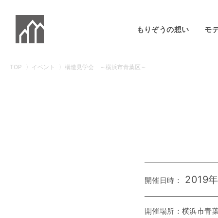
もりぞうの想い
モ
TOP
イベント
構造見学会 ～横浜市青葉区～
2019
開催日時：
開催場所：横浜市青